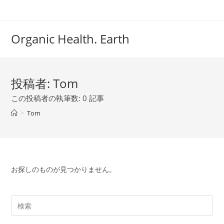
コ
ン
テ
Organic Health. Earth
ン
ツ
へ
投稿者:
Tom
ス
キ
この投稿者の執筆数: 0 記事
ッ
>
Tom
プ
お探しのものが見つかりません。
検
索