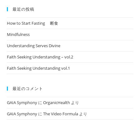
対
象:
最近の投稿
How to Start Fasting 断食
Mindfulness
Understanding Serves Divine
Faith Seeking Understanding – vol.2
Faith Seeking Understanding vol.1
最近のコメント
GAIA Symphony
に
OrganicHealth
より
GAIA Symphony
に
The Video Formula
より